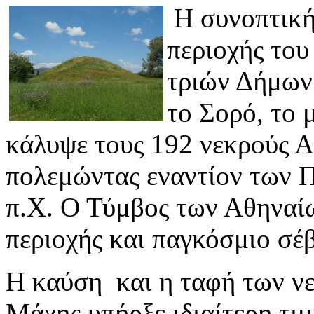
Η συνοπτική
περιοχής το
τριών Δήμων 
το Σορό, το 
κάλυψε τους 192 νεκρούς Α
πολεμώντας εναντίον των 
π.Χ. Ο Τύμβος των Αθηναίω
περιοχής και παγκόσμιο σέ
Η καύση και η ταφή των νε
Μάχης υπήρξε ιδιαίτερη τι