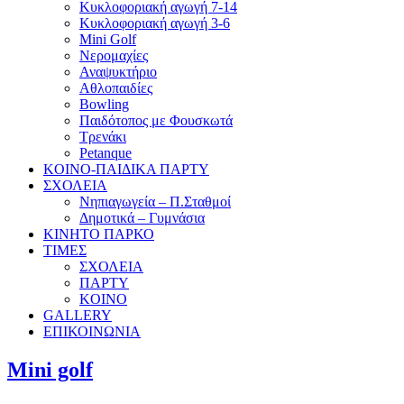
Κυκλοφοριακή αγωγή 7-14
Κυκλοφοριακή αγωγή 3-6
Mini Golf
Νερομαχίες
Αναψυκτήριο
Αθλοπαιδίες
Bowling
Παιδότοπος με Φουσκωτά
Τρενάκι
Petanque
KOINO-ΠΑΙΔΙΚΑ ΠΑΡΤΥ
ΣΧΟΛΕΙΑ
Νηπιαγωγεία – Π.Σταθμοί
Δημοτικά – Γυμνάσια
ΚΙΝΗΤΟ ΠΑΡΚΟ
ΤΙΜΕΣ
ΣΧΟΛΕΙΑ
ΠΑΡΤΥ
KOINO
GALLERY
ΕΠΙΚΟΙΝΩΝΙΑ
Μini golf