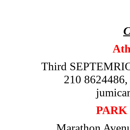
C
Athe
Third SEPTEMRIOU
210 8624486,
jumica
PARK
Marathon Avenu