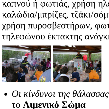
καπνού ή φωτιάς, χρήση ηλ
καλώδια/μπρίζες, τζάκι/σόμ
χρήση πυροσβεστήρων, φωτ
τηλεφώνου έκτακτης ανάγκη
Οι κίνδυνοι της θάλασσας
το
Λιμενικό Σώμα